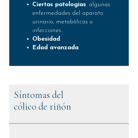
Ciertas patologías
: algunas
enfermedades del aparato
urinario, metabólicas o
infecciones…
Obesidad
.
Edad avanzada
.
Síntomas del
cólico de riñón