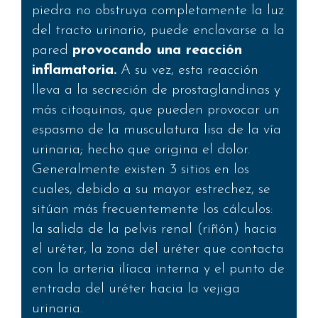
piedra no obstruya completamente la luz
del tracto urinario, puede enclavarse a la
pared
provocando una reacción
inflamatoria.
A su vez, esta reacción
lleva a la secreción de prostaglandinas y
más citoquinas, que pueden provocar un
espasmo de la musculatura lisa de la vía
urinaria; hecho que origina el dolor.
Generalmente existen 3 sitios en los
cuales, debido a su mayor estrechez, se
sitúan más frecuentemente los cálculos:
la salida de la pelvis renal (riñón) hacia
el uréter, la zona del uréter que contacta
con la arteria ilíaca interna y el punto de
entrada del uréter hacia la vejiga
urinaria.