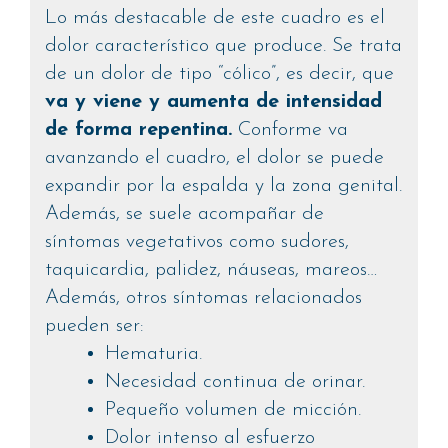
Lo más destacable de este cuadro es el
dolor característico que produce. Se trata
de un dolor de tipo “cólico”, es decir, que
va y viene y aumenta de intensidad
de forma repentina.
Conforme va
avanzando el cuadro, el dolor se puede
expandir por la espalda y la zona genital.
Además, se suele acompañar de
síntomas vegetativos como sudores,
taquicardia, palidez, náuseas, mareos…
Además, otros síntomas relacionados
pueden ser:
Hematuria.
Necesidad continua de orinar.
Pequeño volumen de micción.
Dolor intenso al esfuerzo