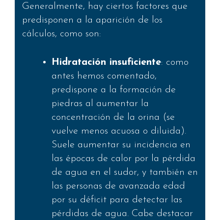
Generalmente, hay ciertos factores que
predisponen a la aparición de los
cálculos, como son:
Hidratación insuficiente
: como
antes hemos comentado,
predispone a la formación de
piedras al aumentar la
concentración de la orina (se
vuelve menos acuosa o diluida).
Suele aumentar su incidencia en
las épocas de calor por la pérdida
de agua en el sudor, y también en
las personas de avanzada edad
por su déficit para detectar las
pérdidas de agua. Cabe destacar