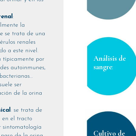
renal
:
lmente la
ue se trata de una
érulos renales
do a este nivel.
Análisis de
 típicamente por
sangre
:
ades autoinmunes,
 bacterianas…
suele ser
ación de la orina
ical
: se trata de
 en el tracto
r sintomatología
Cultivo de
paso de la orina,