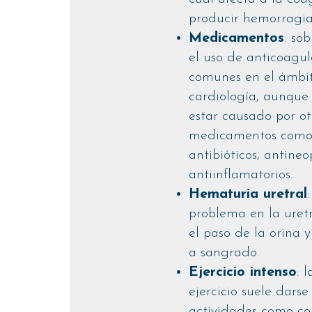
producir hemorragia
Medicamentos
: so
el uso de anticoagu
comunes en el ámbit
cardiología, aunqu
estar causado por ot
medicamentos como 
antibióticos, antineo
antiinflamatorios.
Hematuria uretral
problema en la uretr
el paso de la orina 
a sangrado.
Ejercicio intenso
: 
ejercicio suele darse
actividades como cor