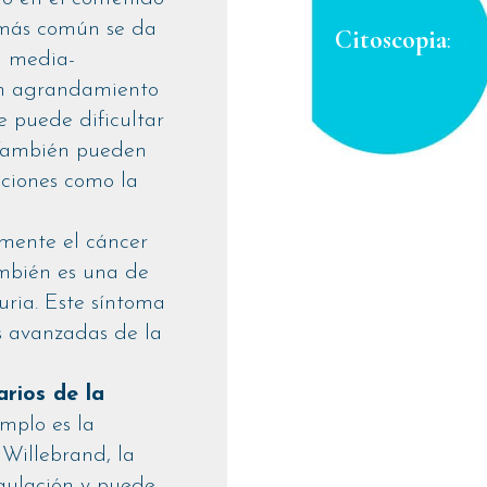
o más común se da
Citoscopia
:
d media-
n agrandamiento
ue puede dificultar
. También pueden
aciones como la
mente el cáncer
ambién es una de
uria. Este síntoma
s avanzadas de la
arios de la
emplo es la
Willebrand, la
agulación y puede