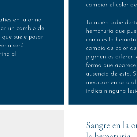
cambiar el color de
tíes en la orina
También cabe desta
ocar un cambio de
hematuria que pued
a que suele pasar
como es la hematuri
erla será
cambio de color de
rina al
pigmentos diferent
forma que aparece c
ausencia de esta. 
medicamentos o al
indica ninguna lesi
Sangre en la o
la hematuria