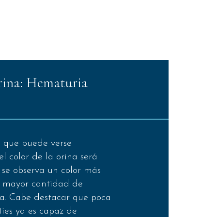
orina: Hematuria
a que puede verse
el color de la orina será
, se observa un color más
a mayor cantidad de
na. Cabe destacar que poca
íes ya es capaz de