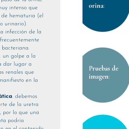
orina
:
muy intenso que
de hematuria (el
o urinario).
la infección de la
s frecuentemente
 bacteriana.
: un golpe a la
a dar lugar a
Pruebas de
as renales que
imagen
:
anifiesto en la
ática
: debemos
rte de la uretra
a, por lo que una
ata podría
to en el contenido