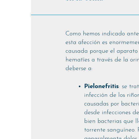
Como hemos indicado antes
esta afección es enormemen
causada porque el aparato u
hematíes a través de la ori
deberse a:
Pielonefritis
: se tr
infección de los riño
causadas por bacter
desde infecciones de
bien bacterias que l
torrente sanguíneo.
generalmente dolor a