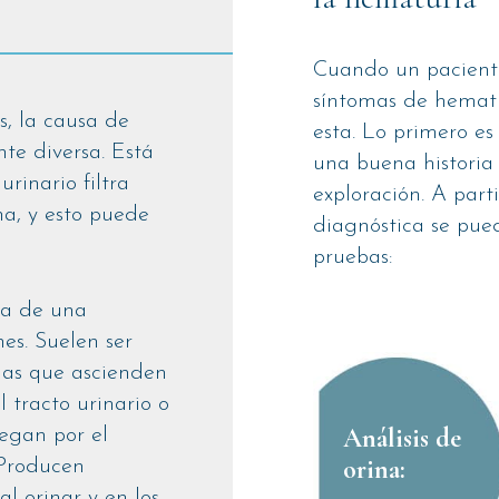
Cuando un paciente
síntomas de hematu
, la causa de
esta. Lo primero es
te diversa. Está
una buena historia 
rinario filtra
exploración. A part
na, y esto puede
diagnóstica se pued
pruebas:
ata de una
nes. Suelen ser
ias que ascienden
l tracto urinario o
Análisis de
legan por el
orina:
 Producen
l orinar y en los