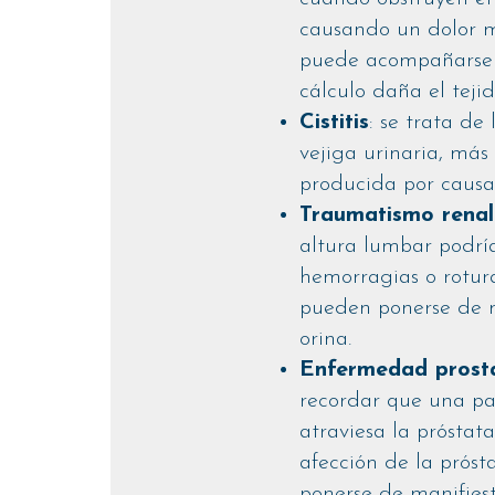
causando un dolor 
puede acompañarse 
cálculo daña el tejid
Cistitis
: se trata de 
vejiga urinaria, má
producida por causa
Traumatismo renal
altura lumbar podrí
hemorragias o rotur
pueden ponerse de m
orina.
Enfermedad prost
recordar que una pa
atraviesa la próstat
afección de la próst
ponerse de manifies