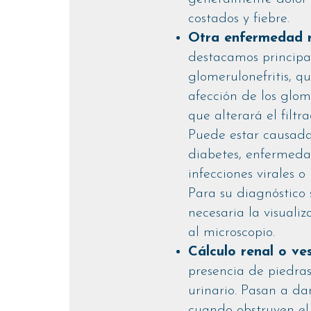
costados y fiebre.
Otra enfermedad 
destacamos principa
glomerulonefritis, q
afección de los glom
que alterará el filtra
Puede estar causada
diabetes, enfermed
infecciones virales o
Para su diagnóstico 
necesaria la visualiz
al microscopio.
Cálculo renal o ves
presencia de piedras
urinario. Pasan a da
cuando obstruyen el 