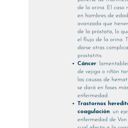
de la orina. El cas
en hombres de eda
avanzada que tiene
de la próstata, lo q
el flujo de la orina
darse otras complic
prostatitis.
Cáncer
: lamentable
de vejiga o riñón t
las causas de hemat
se dará en fases má
enfermedad.
Trastornos heredit
coagulación
: un ej
enfermedad de Von 
cual afecta a la co