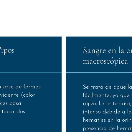
Tipos
Sangre en la 
macroscópica
tarse de formas
Se trata de aquell
evidente (color
fácilmente, ya que 
eces pasa
rojizo. En este caso
stacar dos
intenso debido a l
hematíes en la ori
presencia de hemat