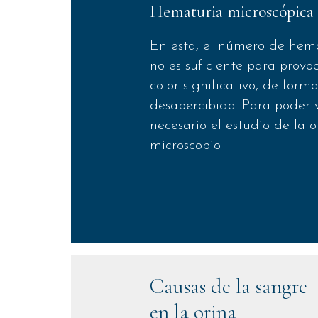
Hematuria microscópica
En esta, el número de hema
no es suficiente para prov
color significativo, de form
desapercibida. Para poder v
necesario el estudio de la o
microscopio
Causas de la sangre
en la orina