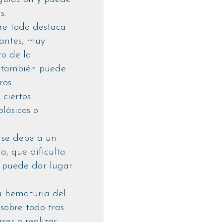
s.
bre todo destaca
lantes, muy
o de la
e también puede
ros
ciertos
plásicos o
: se debe a un
a, que dificulta
y puede dar lugar
la hematuria del
 sobre todo tras
rer o realizar