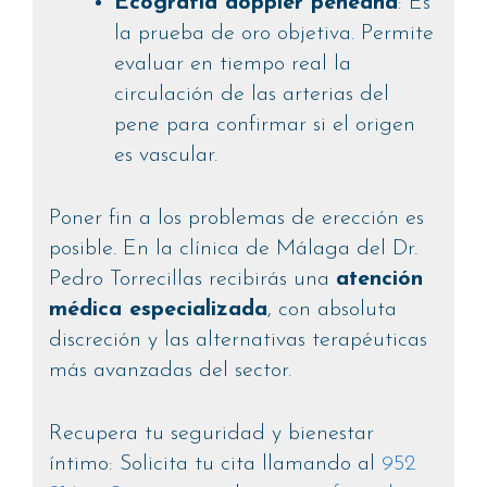
Ecografía doppler peneana
: Es
la prueba de oro objetiva. Permite
evaluar en tiempo real la
circulación de las arterias del
pene para confirmar si el origen
es vascular.
Poner fin a los problemas de erección es
posible. En la clínica de Málaga del Dr.
Pedro Torrecillas recibirás una
atención
médica especializada
, con absoluta
discreción y las alternativas terapéuticas
más avanzadas del sector.
Recupera tu seguridad y bienestar
íntimo: Solicita tu cita llamando al
952