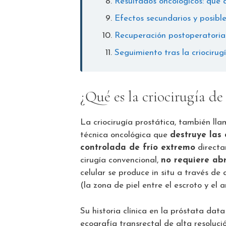
Resultados oncológicos: qué d
Efectos secundarios y posibl
Recuperación postoperatoria
Seguimiento tras la criocirug
¿Qué es la criocirugía de
La criocirugía prostática, también l
técnica oncológica que
destruye las
controlada de frío extremo
directam
cirugía convencional,
no requiere abr
celular se produce in situ a través de
(la zona de piel entre el escroto y el a
Su historia clínica en la próstata data
ecografía transrectal de alta resoluci