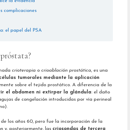
ice la evidencia
es complicaciones
ía: el papel del PSA
 próstata?
lamada
crioterapia
o
crioablación prostática
, es una
 células tumorales mediante la aplicación
ente sobre el tejido prostático. A diferencia de la
ir el abdomen ni extirpar la glándula
: el daño
 agujas de congelación introducidas por vía perineal
no).
 de los años 60, pero fue la incorporación de la
ón y, posteriormente, las
criosondas de tercera