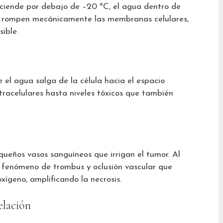
ciende por debajo de –20 ºC, el agua dentro de
ales rompen mecánicamente las membranas celulares,
sible.
 el agua salga de la célula hacia el espacio
ntracelulares hasta niveles tóxicos que también
ueños vasos sanguíneos que irrigan el tumor. Al
n fenómeno de trombus y oclusión vascular que
oxígeno, amplificando la necrosis.
elación