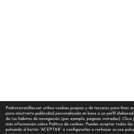
Pedrotorrecillas.net utiliza cookies propias y de terceros para fines an
para mostrarte publicidad personalizada en base a un perfil elaborad
de tus hábitos de navegación (por ejemplo, páginas visitadas). Clica
más información sobre Política de cookies. Puedes aceptar todas las
pulsando el botón “ACEPTAR” o configurarlas o rechazar su uso puls