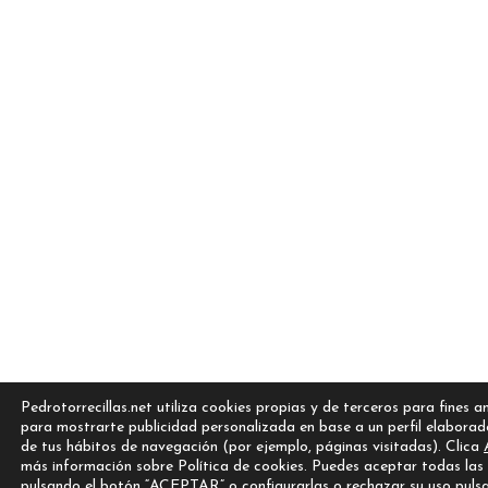
Pedrotorrecillas.net utiliza cookies propias y de terceros para fines an
para mostrarte publicidad personalizada en base a un perfil elaborad
de tus hábitos de navegación (por ejemplo, páginas visitadas). Clica
más información sobre Política de cookies. Puedes aceptar todas las
pulsando el botón “ACEPTAR” o configurarlas o rechazar su uso puls