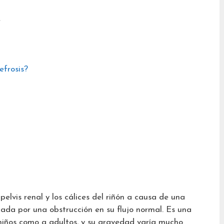
…
efrosis?
s
 pelvis renal y los cálices del riñón a causa de una
ada por una obstrucción en su flujo normal. Es una
niños como a adultos, y su gravedad varía mucho