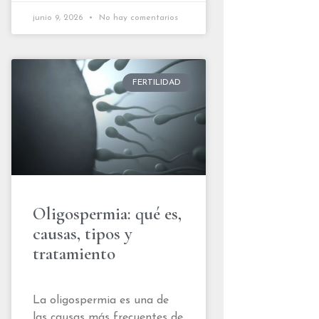
junio 9, 2026
No hay comentarios
FERTILIDAD
Oligospermia: qué es,
causas, tipos y
tratamiento
La oligospermia es una de
las causas más frecuentes de