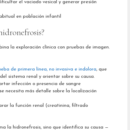
ficultar el vaciado vesical y generar presión
abitual en población infantil
hidronefrosis?
bina la exploración clínica con pruebas de imagen.
ueba de primera línea, no invasiva e indolora
, que
 del sistema renal y orientar sobre su causa.
artar infección o presencia de sangre
se necesita más detalle sobre la localización
orar la función renal (creatinina, filtrado
ma la hidronefrosis, sino que identifica su causa —