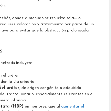
ón.
 bebés, donde a menudo se resuelve sola— o
 requiere valoración y tratamiento por parte de un
lave para evitar que la obstrucción prolongada
s
efrosis incluyen:
 el uréter
en la vía urinaria
del uréter
, de origen congénito o adquirido
del tracto urinario, especialmente relevantes en el
imera infancia
stata (HBP)
en hombres, que al
aumentar el