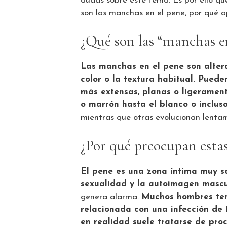
dudas sobre este tema. Es por ello qu
son las manchas en el pene, por qué a
¿Qué son las “manchas e
Las manchas en el pene son alterac
color o la textura habitual. Pued
más extensas, planas o ligerament
o marrón hasta el blanco o incluso
mientras que otras evolucionan lenta
¿Por qué preocupan esta
El pene es una zona íntima muy se
sexualidad y la autoimagen masc
genera alarma.
Muchos hombres te
relacionada con una infección de 
en realidad suele tratarse de pro