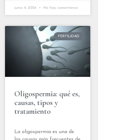
junio 9, 2026
No hay comentarios
FERTILIDAD
Oligospermia: qué es,
causas, tipos y
tratamiento
La oligospermia es una de
las causas más frecuentes de