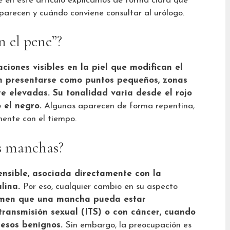
e en este artículo explicamos de forma clara qué
parecen y cuándo conviene consultar al urólogo.
n el pene”?
iones visibles en la piel que modifican el
en presentarse como puntos pequeños, zonas
e elevadas. Su tonalidad varía desde el rojo
 el negro.
Algunas aparecen de forma repentina,
mente con el tiempo.
s manchas?
nsible, asociada directamente con la
ulina.
Por eso, cualquier cambio en su aspecto
men que una mancha pueda estar
transmisión sexual (ITS) o con cáncer, cuando
cesos benignos.
Sin embargo, la preocupación es