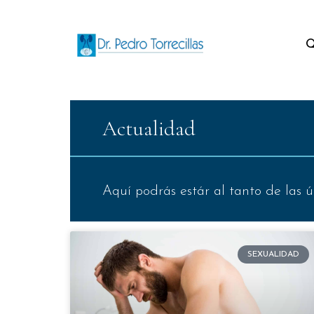
Q
Actualidad
Aquí podrás estár al tanto de las ú
SEXUALIDAD