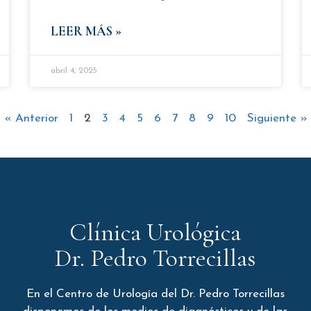
LEER MÁS »
abril 4, 2025
« Anterior
1
2
3
4
5
6
7
8
9
10
Siguiente »
Clínica Urológica
Dr. Pedro Torrecillas
En el Centro de Urología del Dr. Pedro Torrecillas