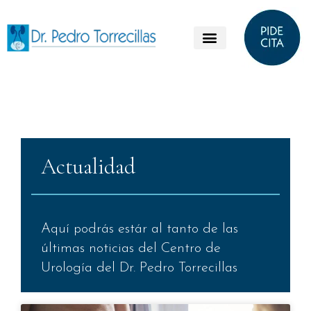
Actualidad
Aquí podrás estár al tanto de las
últimas noticias del Centro de
Urología del Dr. Pedro Torrecillas