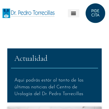
Actualidad
Aquí podrás estár al tanto de las
últimas noticias del Centro de
Urología del Dr. Pedro Torrecillas